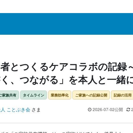
用者とつくるケアコラボの記録
書く、つながる」を本人と一緒
ご家族共有
タイムライン
業務効率化
ご家族への記録公開
記録の活用
人 ことぶき会
さま
2026-07-02公開
2