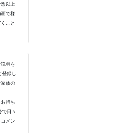
予想以上
動画で様
だくこと
ご説明を
て登録し
ご家族の
をお持ち
身で日々
をコメン