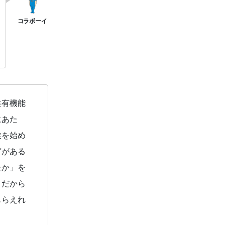
共有機能
にあた
業を始め
どがある
たか」を
。だから
もらえれ