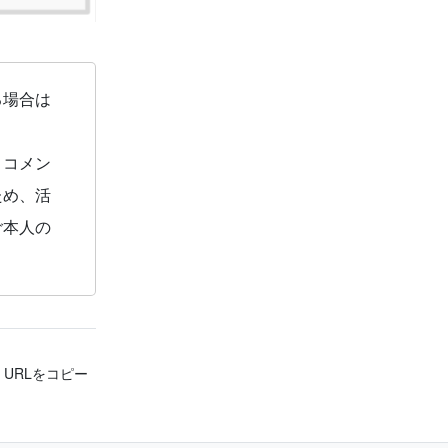
る場合は
とコメン
ため、活
ご本人の
。
URLをコピー