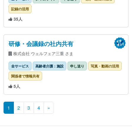
記録の活用
35人
研修・会議録の社内共有
株式会社 ウェルフェア三重 さま
全サービス
高齢者介護：施設
申し送り
写真・動画の活用
関係者で情報共有
5人
投稿ナビゲーション
1
2
3
4
»