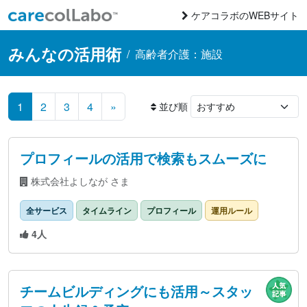
コンテンツへスキップ
ケアコラボのWEBサイト
Main Navigation
みんなの活用術
/
高齢者介護：施設
1
2
3
4
»
並び順
プロフィールの活用で検索もスムーズに
株式会社よしなが さま
全サービス
タイムライン
プロフィール
運用ルール
4人
チームビルディングにも活用～スタッ