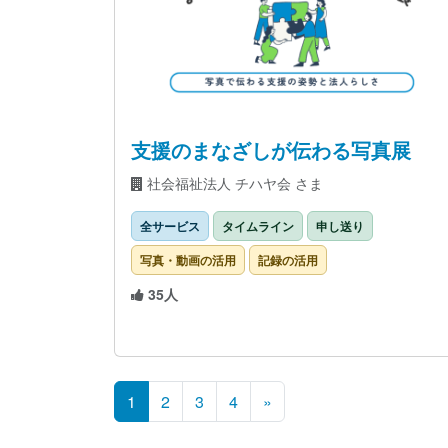
支援のまなざしが伝わる写真展
社会福祉法人 チハヤ会 さま
全サービス
タイムライン
申し送り
写真・動画の活用
記録の活用
35人
投稿ナビゲーション
1
2
3
4
»