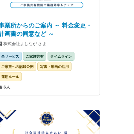
事業所からのご案内 ～ 料金変更・
計画書の同意など ～
株式会社よしなが さま
全サービス
ご家族共有
タイムライン
ご家族への記録公開
写真・動画の活用
運用ルール
6人