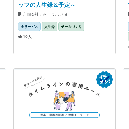
ッフの人生録＆予定～
合同会社くらしラボ さま
全サービス
人生録
チームづくり
10人