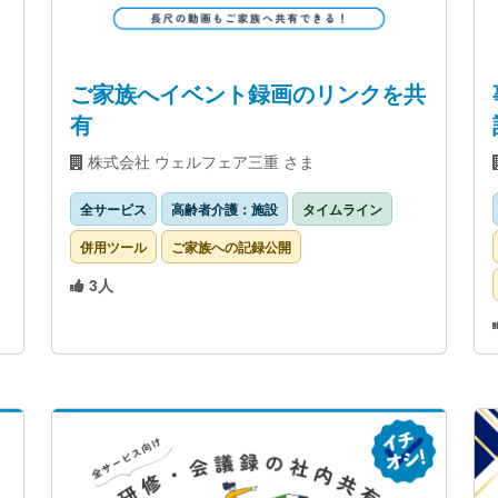
ご家族へイベント録画のリンクを共
有
株式会社 ウェルフェア三重 さま
全サービス
高齢者介護：施設
タイムライン
併用ツール
ご家族への記録公開
3人