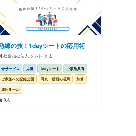
熟練の技！1dayシートの応用術
社会福祉法人 クムレ さま
全サービス
児童
1dayシート
ご家族共有
ご家族への記録公開
写真・動画の活用
加算
運用ルール
9人