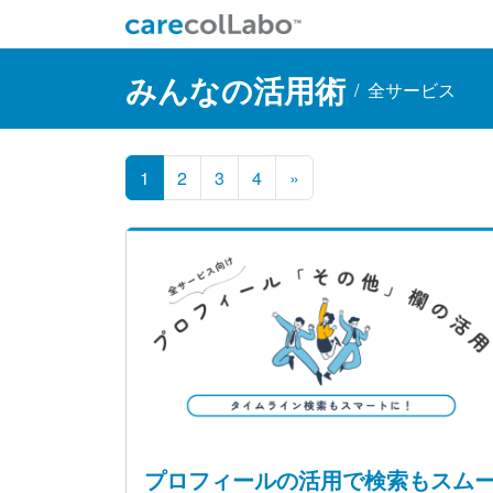
コンテンツへスキップ
Main Navigation
みんなの活用術
/
全サービス
1
2
3
4
»
プロフィールの活用で検索もスム