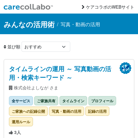
コンテンツへスキップ
ケアコラボのWEBサイト
Main Navigation
みんなの活用術
/
写真・動画の活用
並び順
タイムラインの運用 ～ 写真動画の活
用・検索キーワード ～
株式会社よしなが さま
全サービス
ご家族共有
タイムライン
プロフィール
ご家族への記録公開
写真・動画の活用
記録の活用
運用ルール
3人