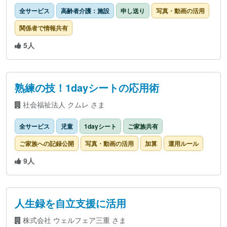
全サービス
高齢者介護：施設
申し送り
写真・動画の活用
関係者で情報共有
5人
熟練の技！1dayシートの応用術
社会福祉法人 クムレ さま
全サービス
児童
1dayシート
ご家族共有
ご家族への記録公開
写真・動画の活用
加算
運用ルール
9人
人生録を自立支援に活用
株式会社 ウェルフェア三重 さま