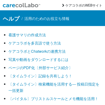
コンテンツへスキップ
ケアコラボのWEBサイト
Main Navigation
ヘルプ
/
活用のためのお役立ち情報
看護サマリの作成方法
ケアコラボを多言語で使う方法
ケアコラボとChatworkの連携方法
写真や動画をダウンロードするには
ページのPDF化〔外部サービス紹介〕
〔タイムライン〕記録を共有しよう！
〔タイムライン〕検索機能を活用する― 投稿日指定を
一括更新
〔バイタル〕ブリストルスケールとメモ機能を活用！