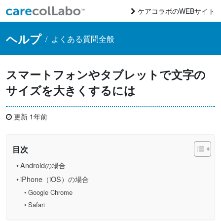
コンテンツへスキップ
ケアコラボのWEBサイト
Main Navigation
ヘルプ
/
よくある質問全般
スマートフォンやタブレットで文字の
サイズを大きくするには
更新 1年前
目次
Androidの場合
iPhone（iOS）の場合
Google Chrome
Safari