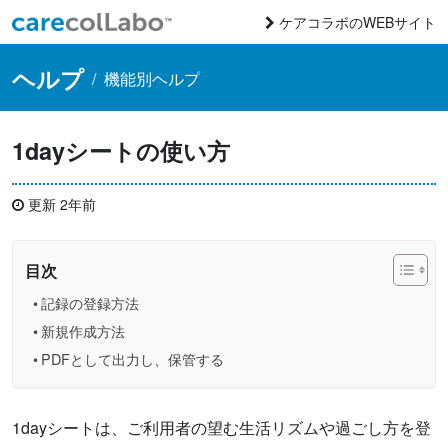
コンテンツへスキップ
ケアコラボのWEBサイト
Main Navigation
ヘルプ
/
機能別ヘルプ
1dayシートの使い方
更新 2年前
目次
記録の登録方法
新規作成方法
PDFとして出力し、保管する
1dayシートは、ご利用者の望む生活リズムや過ごし方を登