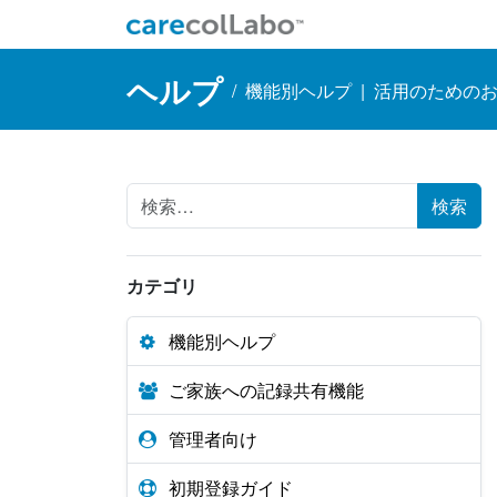
コンテンツへスキップ
Main Navigation
ヘルプ
/
機能別ヘルプ
|
活用のための
Search for:
カテゴリ
機能別ヘルプ
ご家族への記録共有機能
管理者向け
初期登録ガイド